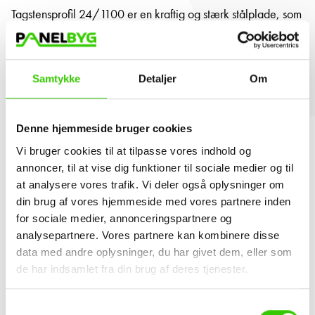
Tagstensprofil 24/1100 er en kraftig og stærk stålplade, som
er beregnet til taget.
Det klassiske design er ideelt til både nybyggeri og
renovering af industri, erhverv og boliger.
Samtykke
Detaljer
Om
Tagstensprofil stålpladerne er fremstillet af galvaniseret stål
af høj kvalitet påført 2 lag primer samt slutcoating. Pladerne
er koldvalset og afkortet i de ønskede længder. Det gør
Denne hjemmeside bruger cookies
derfor at tagstensprofil 24/1100 passer godt til det nordiske
Vi bruger cookies til at tilpasse vores indhold og
klima og de hårde omgivelser i og omkring industri og
annoncer, til at vise dig funktioner til sociale medier og til
landbrug.
at analysere vores trafik. Vi deler også oplysninger om
din brug af vores hjemmeside med vores partnere inden
Tagstensprofil 24/1100 er med en lysegrå beskyttelseslak
for sociale medier, annonceringspartnere og
på bagsiden som skaber et lyst rum og gode trivselsvilkår og
analysepartnere. Vores partnere kan kombinere disse
godt velfærd til landbrugsbygninger.
data med andre oplysninger, du har givet dem, eller som
Stålpladerne leveres efter ønske mål op til 10 m. Stort
de har indsamlet fra din brug af deres tjenester.
udvalg i farver. Kan leveres med antikondens dug.
Samtykkevalg