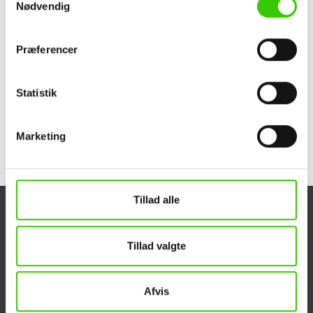
Nødvendig
Kontakt os
Præferencer
Produktinformation
Statistik
Dokumenter
Marketing
Tillad alle
Tillad valgte
Panelbyg ApS
Kundeservice
Industriparken 16
Om PANELBYG
Afvis
DK-6880 Tarm
Referencer