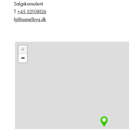
Salgskonsulent
T
+45 52108126
fg@panelbyg.dk
+
−