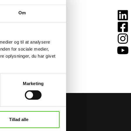
Om
 medier og til at analysere
nden for sociale medier,
e oplysninger, du har givet
Marketing
s - vi hjælper dig i den
Tillad alle