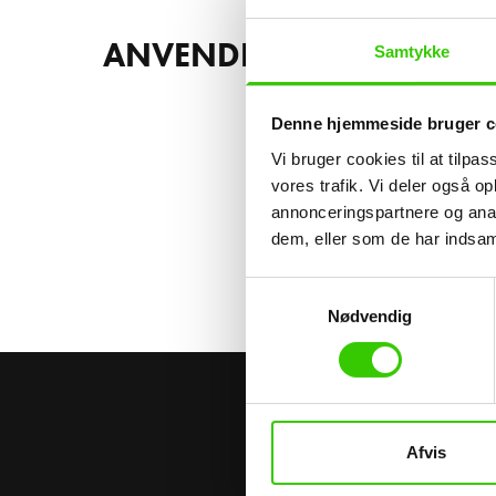
ANVENDELSESOMRÅDER
Samtykke
Denne hjemmeside bruger c
Vi bruger cookies til at tilpas
vores trafik. Vi deler også 
annonceringspartnere og anal
dem, eller som de har indsaml
Samtykkevalg
Nødvendig
KONTAKT OS
Afvis