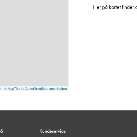
Her på kortet finder 
et
|
© MapTiler
© OpenStreetMap contributors
pS
Kundeservice