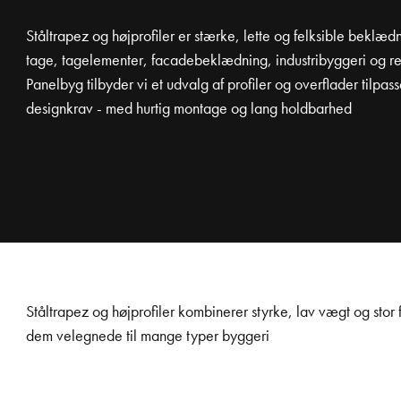
Ståltrapez og højprofiler er stærke, lette og felksible beklædni
tage, tagelementer, facadebeklædning, industribyggeri og r
Panelbyg tilbyder vi et udvalg af profiler og overflader tilpass
designkrav - med hurtig montage og lang holdbarhed
Ståltrapez og højprofiler kombinerer styrke, lav vægt og stor fl
dem velegnede til mange typer byggeri