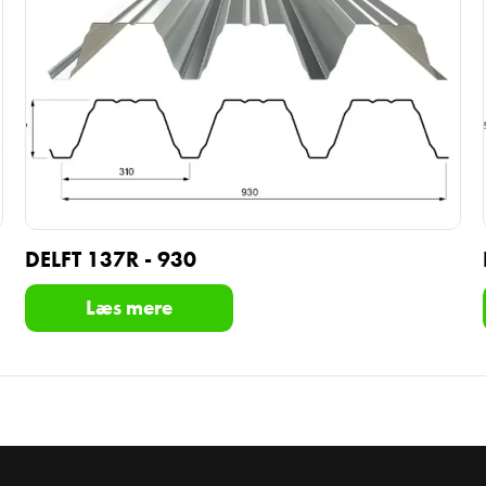
DELFT 137R - 930
Læs mere