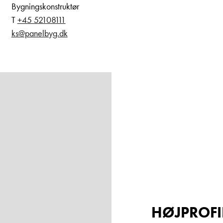
Bygningskonstruktør
T
+45 52108111
ks@panelbyg.dk
HØJPROFI