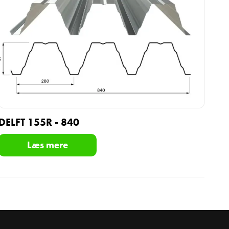
DELFT 155R - 840
Læs mere