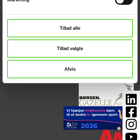
Industriparken 16
Om PANELBYG
DK-6880 Tarm
Referencer
Tlf. +45 88 32 17 70
Kontakt
info@panelbyg.dk
ESG-rapport
Tillad alle
Tillad valgte
Afvis