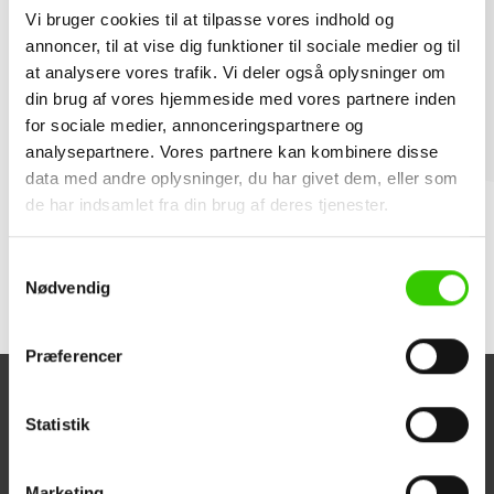
Vi bruger cookies til at tilpasse vores indhold og
Skrue udvalg
annoncer, til at vise dig funktioner til sociale medier og til
at analysere vores trafik. Vi deler også oplysninger om
Under dokumenter finder du alle vores skruer
din brug af vores hjemmeside med vores partnere inden
for sociale medier, annonceringspartnere og
analysepartnere. Vores partnere kan kombinere disse
Kontakt os
data med andre oplysninger, du har givet dem, eller som
de har indsamlet fra din brug af deres tjenester.
Samtykkevalg
Dokumenter
Nødvendig
Præferencer
Statistik
Panelbyg ApS
Kundeservice
Marketing