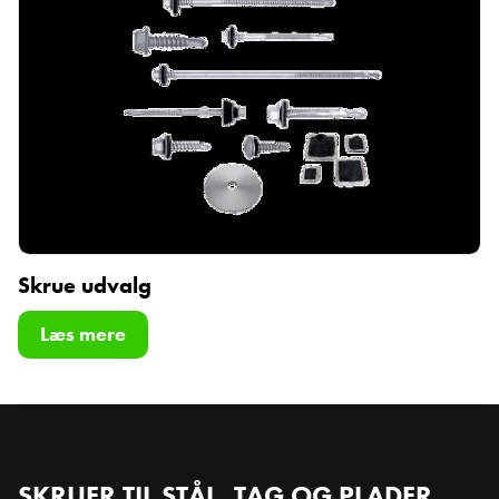
Skrue udvalg
Læs mere
SKRUER TIL STÅL, TAG OG PLADER