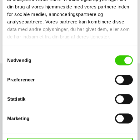
overflader, hvilket er vigtigt for udendørs brug og byggeri
din brug af vores hjemmeside med vores partnere inden
udsat for regn, fugt og vind
for sociale medier, annonceringspartnere og
Uanset om du arbejder med stål, træ, beton eller
analysepartnere. Vores partnere kan kombinere disse
data med andre oplysninger, du har givet dem, eller som
sandwichpaneler, kan du finde skruer hos Panelbyg, der
de har indsamlet fra din brug af deres tjenester.
passer til dit byggeprojekt
Samtykkevalg
Nødvendig
Præferencer
VORES UDVALG AF SKRUER
Statistik
Skruer til tag og facade
Skruer til sandwichpaneler og isoleringsmontage
Marketing
Skruer med korrosionsbeskyttelse - eget til udendørs brug
Skruer til beton, træ pg stålrammer