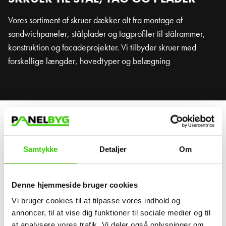
Vores sortiment af skruer dækker alt fra montage af
sandwichpaneler, stålplader og tagprofiler til stålrammer,
konstruktion og facadeprojekter. Vi tilbyder skruer med
forskellige længder, hovedtyper og belægning
HVORFOR VÆLGE DE RIGTIGE
Samtykke
Detaljer
Om
SKUER?
At vælge korrekte skruer er afgørende for holdbarheden,
Denne hjemmeside bruger cookies
tæthed og montagesikkerheden i ethvert byggeri
Vi bruger cookies til at tilpasse vores indhold og
annoncer, til at vise dig funktioner til sociale medier og til
Vores skruer fås med rust - og korrosionsbeskyttende
at analysere vores trafik. Vi deler også oplysninger om