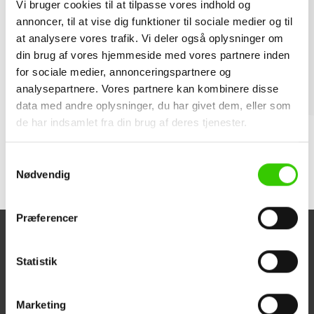
Etanco kombineret
Vi bruger cookies til at tilpasse vores indhold og
annoncer, til at vise dig funktioner til sociale medier og til
plug/murbinder - porebeton
at analysere vores trafik. Vi deler også oplysninger om
din brug af vores hjemmeside med vores partnere inden
for sociale medier, annonceringspartnere og
analysepartnere. Vores partnere kan kombinere disse
Kontakt os
data med andre oplysninger, du har givet dem, eller som
de har indsamlet fra din brug af deres tjenester.
Dokumenter
Samtykkevalg
Nødvendig
Præferencer
Statistik
Panelbyg ApS
Kundeservice
Industriparken 16
Om PANELBYG
Marketing