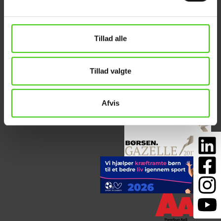
DK-6880 Tarm
Referencer
Tlf. +45 88 32 17 70
Kontakt
info@panelbyg.dk
ESG-rapport
Tillad alle
Tillad valgte
Afvis