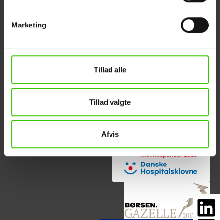
Marketing
Panelbyg ApS
Kundeservice
Industriparken 16
Om PANELBYG
DK-6880 Tarm
Referencer
Tillad alle
Tlf. +45 88 32 17 70
Kontakt
info@panelbyg.dk
ESG-rapport
Tillad valgte
Afvis