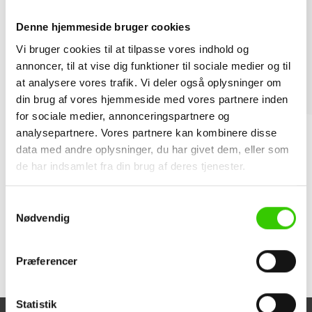
Arminox skruebinder og
Denne hjemmeside bruger cookies
skruedorn
Vi bruger cookies til at tilpasse vores indhold og
annoncer, til at vise dig funktioner til sociale medier og til
Ved montage i bagmur af porebeton, træ, gips/stål,
at analysere vores trafik. Vi deler også oplysninger om
teglsten eller letbeton
din brug af vores hjemmeside med vores partnere inden
Ved nybyggeri
for sociale medier, annonceringspartnere og
analysepartnere. Vores partnere kan kombinere disse
Når der opføres skalmur ved eksisterende facade
data med andre oplysninger, du har givet dem, eller som
de har indsamlet fra din brug af deres tjenester.
Kontakt os
Samtykkevalg
Nødvendig
Dokumenter
Præferencer
Statistik