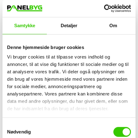
Denne gennemtænkte kombination af plante- og
mineralbaserede råstoffer skaber et materiale
med dokumenteret teknisk ydeevne.
Samtykke
Detaljer
Om
Modstandsdygtig og stabilitet
VESTA® er naturligt rådfast og vandafvisende, hvilket giver
Denne hjemmeside bruger cookies
stærk modstand mod vejr, insekter og svampe. Den høje
Vi bruger cookies til at tilpasse vores indhold og
dimensionsstabilitet minimerer risikoen for deformation.
annoncer, til at vise dig funktioner til sociale medier og til
at analysere vores trafik. Vi deler også oplysninger om
Holdbar farver
din brug af vores hjemmeside med vores partnere inden
VESTA® er gennemfarvet med mineralpigmenter og gråner
for sociale medier, annonceringspartnere og
ikke. Efter få ugers naturlig patinering stabiliseres farven og
analysepartnere. Vores partnere kan kombinere disse
forbliver uændret, hvilket giver et langtidsholdbart og
data med andre oplysninger, du har givet dem, eller som
harmonisk udtryk.
de har indsamlet fra din brug af deres tjenester.
Hurtig installation
Samtykkevalg
Installationssystemet er udviklet til at gøre montagen hurtig
Nødvendig
og enkel.