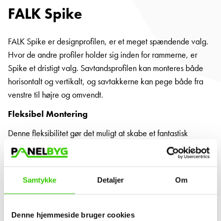
FALK Spike
FALK Spike er designprofilen, er et meget spændende valg.
Hvor de andre profiler holder sig inden for rammerne, er
Spike et dristigt valg. Savtandsprofilen kan monteres både
horisontalt og vertikalt, og savtakkerne kan pege både fra
venstre til højre og omvendt.
Fleksibel Montering
Denne fleksibilitet gør det muligt at skabe et fantastisk
mønster på facaden. FALK Spike stålbeklædning fås i tre
modeller, simpelthen kaldet Spike 1, Spike 2 og Spike 3.
Profilerne kan kombineres indbyrdes, hvilket giver mulighed
Samtykke
Detaljer
Om
for et unikt design.
Spike 1:
Et basis savtandsprofil. Kan monteres både
Denne hjemmeside bruger cookies
venstrevendt og højrevendt, så savtakkerne peger mod