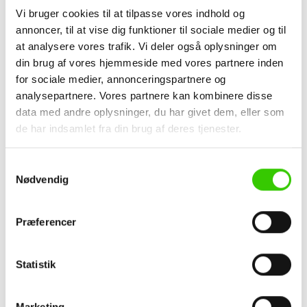
Vi bruger cookies til at tilpasse vores indhold og
venstre eller højre.
annoncer, til at vise dig funktioner til sociale medier og til
Spike 2:
Et savtandsprofil med en forhøjning i midten.
at analysere vores trafik. Vi deler også oplysninger om
Når flere Spike 2-plader monteres efter hinanden, skabes
din brug af vores hjemmeside med vores partnere inden
en bølgende bevægelse.
for sociale medier, annonceringspartnere og
Spike 3:
Har en overgang fra høj til lav savtand og
analysepartnere. Vores partnere kan kombinere disse
tilbage til høj. Dette profil kan kun monteres vertikalt.
data med andre oplysninger, du har givet dem, eller som
de har indsamlet fra din brug af deres tjenester.
Optimal Installation
Montering af Spike-profilerne skal ske med det skrånende
Samtykkevalg
flade område opad, så der altid opnås afvanding. Profilerne
Nødvendig
fastgøres i bunden med specielle, farvede skruer.
Præferencer
Fordele ved FALK Spike
Æstetisk Appeal:
Tilføj et dristigt og dynamisk udtryk til
Statistik
din bygning med vores unikke Spike-profiler.
Fleksibilitet:
Kombiner de forskellige Spike-typer for at
Marketing