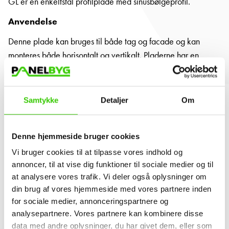
GL er en enkeltstål profilplade med sinusbølgeprofil.
Anvendelse
Denne plade kan bruges til både tag og facade og kan
monteres både horisontalt og vertikalt. Pladerne har en
maksimal længde på 14 meter og en arbejdsbredde på 988
mm.
Samtykke
Detaljer
Om
Design og Fordele
På grund af de små bølger med en afstand på 76 mm (h.o.h.),
er denne bølgeplade en smule mere subtil end den 'standard
Denne hjemmeside bruger cookies
bølgeplade' FALK 1000/40 GL.
Vi bruger cookies til at tilpasse vores indhold og
annoncer, til at vise dig funktioner til sociale medier og til
Anti-kondens Filt
at analysere vores trafik. Vi deler også oplysninger om
Ligesom alle andre profilplader kan FALK 988/18 GL også
din brug af vores hjemmeside med vores partnere inden
for sociale medier, annonceringspartnere og
leveres med anti-kondens filt. Dette filt har en vandafvisende
analysepartnere. Vores partnere kan kombinere disse
effekt og leder kondensvand ned via taget.
data med andre oplysninger, du har givet dem, eller som