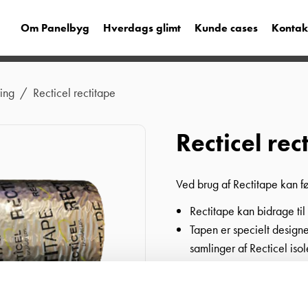
Om Panelbyg
Hverdags glimt
Kunde cases
Kontak
ring
/
Recticel rectitape
Recticel rec
Ved brug af Rectitape kan f
Rectitape kan bidrage til
Tapen er specielt designe
samlinger af Recticel isol
Kontakt os