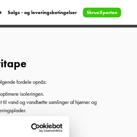
t
Salgs - og leveringsbetingelser
SkrueXperten
titape
ølgende fordele opnås:
 optimere isoleringen.
t til vand og vandtætte samlinger af hjørner og
eringsplader.