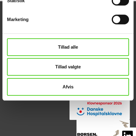
Statistik
Marketing
Panelbyg ApS
Kundeservice
Industriparken 16
Om PANELBYG
Tillad alle
DK-6880 Tarm
Referencer
Tlf. +45 88 32 17 70
Kontakt
info@panelbyg.dk
ESG-rapport
Tillad valgte
Afvis