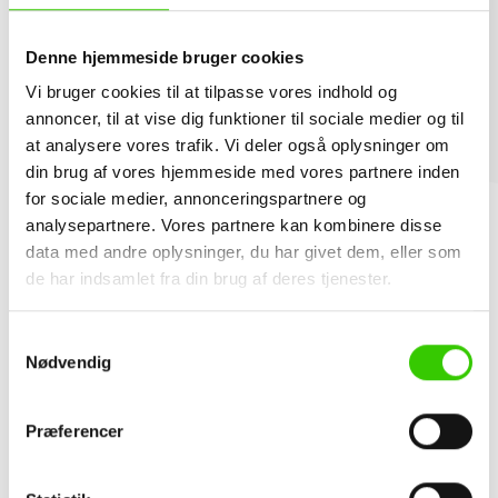
InSuStucco Agroline er et isoleringsprodukt til varmeisolering
Denne hjemmeside bruger cookies
af landbrugsbygninger. Pladerne har en høj isoleringsevne,
og deres dimensionsstabile PIR-materiale sikrer et
Vi bruger cookies til at tilpasse vores indhold og
annoncer, til at vise dig funktioner til sociale medier og til
kontinuerligt og pålideligt isoleringslag. De er fremstillet af
at analysere vores trafik. Vi deler også oplysninger om
Polyisocyanurat (PIR) med genbrugte materialer og
din brug af vores hjemmeside med vores partnere inden
færdigbehandlet med en gas- og damptæt
for sociale medier, annonceringspartnere og
aluminiumsbelægning på begge sider for ekstra beskyttelse
analysepartnere. Vores partnere kan kombinere disse
og holdbarhed.
data med andre oplysninger, du har givet dem, eller som
de har indsamlet fra din brug af deres tjenester.
Kontakt os
Samtykkevalg
Nødvendig
Dokumenter
Præferencer