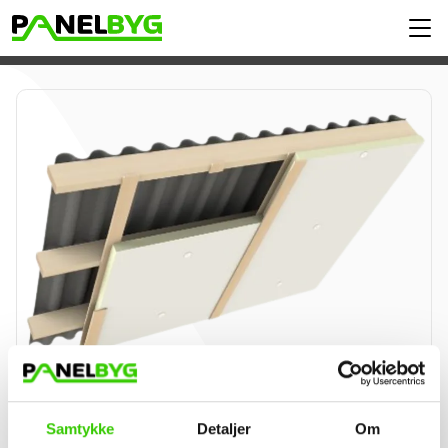
InSuStucco Agroline
Samtykke
Detaljer
Om